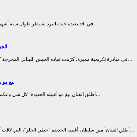
في بلاد بعيدة حيث البرد يسيطر طوال ستة أشهر من السنة، يبرز شعاع من الدفء يحمل موهبة استثنائية تضيء سماء…
الجي
في مبادرة تكريمية مميزة، كرّمت قيادة الجيش اللبناني المخرجة كارولين ميلان إلى جانب عدد من الشخصيات الفنية، خلال حفل إفطار…
بيغ مو 
أطلق الفنان بيغ مو أغنيته الجديدة “كل شي وعكسو” في 14 شباط كهدية مميزة بمناسبة عيد العشاق، وهي أولى تجاربه…
أطلق الفنان أمين سلطان أغنيته الجديدة “حظي الحلو”، التي لاقت أصداءً إيجابية واسعة بين الجمهور.الأغنية من كلمات الشاعر طوني أبي…