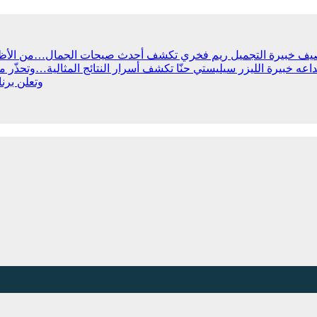
صيف
خبيرة التجميل ريم فخري تكشف أحدث صيحات الجمال…من الأظافر
داعه
خبيرة الليزر سيليستي حنّا تكشف أسرار النتائج المثالية…وتحذّر 
القبيات – obayat