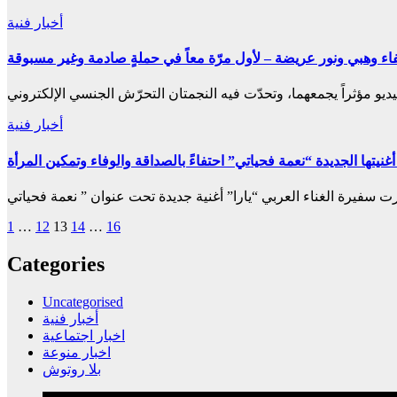
أخبار فنية
اء وهبي ونور عريضة – لأول مرّة معاً في حملةٍ صادمة وغير مسبوقة
أخبار فنية
نيتها الجديدة “نعمة فحياتي” احتفاءً بالصداقة والوفاء وتمكين المرأة
Posts
1
…
12
13
14
…
16
pagination
Categories
Uncategorised
أخبار فنية
اخبار اجتماعية
اخبار منوعة
بلا روتوش