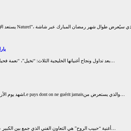
يار
بعد تداول ونجاح أغنياتها الخليجية الثلاث: “تخيل”، “نعمة فحياتي” ويا غلاي” في دول الخليج العربي، أعلنت النجمة يارا عن تحضيرها…
شهد يوم الأربعاء، الخامس من شباط/فبراير، توقيع كتاب الفنان برونو طبّال بعنوانLe pays dont on ne guérit jamaisوالذي يستعرض من…
أغنية “حبيب الروح” هي التعاون الفني الذي جمع بين الكبير علي صابر والفنان العراقي الموهوب بسام مهدي، لتكون مفاجأة سارة…