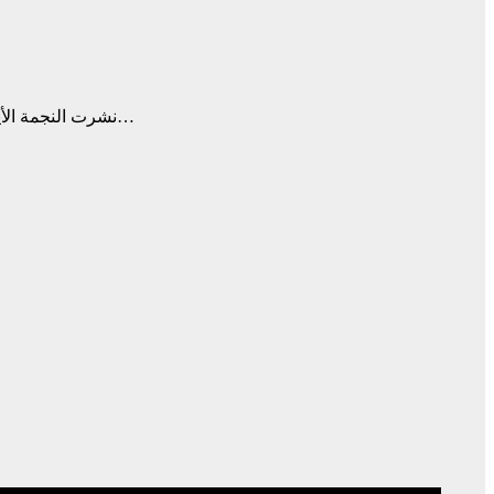
نشرت النجمة الأيقونيّة هيفاء وهبي وعارضة الأزياء اللبنانيّة-العالميّة نور عريضة مقطع فيديو مؤثراً يجمعهما، وتحدّت فيه النجمتان التحرّش الجنسي الإلكتروني…