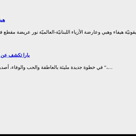
هيف
يارا تكشف عن أغ
في خطوة جديدة مليئة بالعاطفة والحب والوفاء، أصدرت سفيرة الغناء العربي “يارا” أغنية جديدة تحت عنوان ” نعمة فحياتي “،…