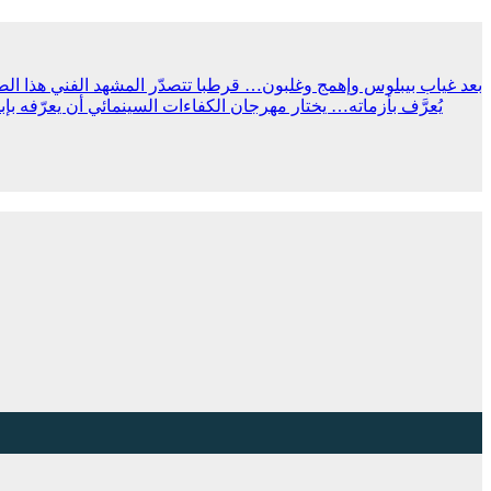
بعد غياب بيبلوس وإهمج وغلبون… قرطبا تتصدّر المشهد الفني هذا ال
يُعرَّف بأزماته… يختار مهرجان الكفاءات السينمائي أن يعرّفه بإب