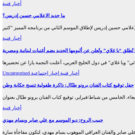
أخبار فنية
ما جديد الاعلامي حسين إدريس؟
أخبار فنية
ا تُطلق “يا غلاي” وتُعلن عن ألبومها الجديد يضم أغنيات لبنانية ومصرية
أخبار فنية
اخبار اجتماعية
Uncategorised
حفل توقيع كتاب الفنان برونو طبّال: ذاكرة طفولية تنسج حكاية وطن
أخبار فنية
حبيب الروح: ديو الموسم مع علي صابر وبسام مهدي