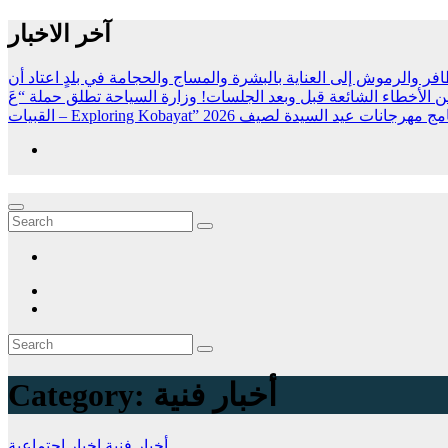
Skip
آخر الاخبار
to
content
 والرموش إلى العناية بالبشرة والمساج والحجامة
في بلدٍ اعتاد أن
من الأخطاء الشائعة قبل وبعد الجلسات!
وزارة السياحة تطلق حملة “عَ
Exploring K” وتعلن برنامج مهرجانات عيد السيدة لصيف 2026
أخبار فنية
Category:
أخبار فنية
اخبار اجتماعية